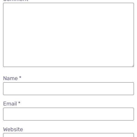
Name
*
Email
*
Website