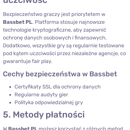
uczciwość
Bezpieczeństwo graczy jest priorytetem w
Bassbet PL
. Platforma stosuje najnowsze
technologie kryptograficzne, aby zapewnić
ochronę danych osobowych i finansowych.
Dodatkowo, wszystkie gry są regularnie testowane
pod kątem uczciwości przez niezależne agencje, co
gwarantuje fair play.
Cechy bezpieczeństwa w Bassbet
Certyfikaty SSL dla ochrony danych
Regularne audyty gier
Polityka odpowiedzialnej gry
5. Metody płatności
W
Bassbet PL
możesz korzystać z różnych metod