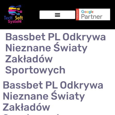
Bassbet PL Odkrywa
Nieznane Światy
Zakładów
Sportowych
Bassbet PL Odkrywa
Nieznane Światy
Zakładów