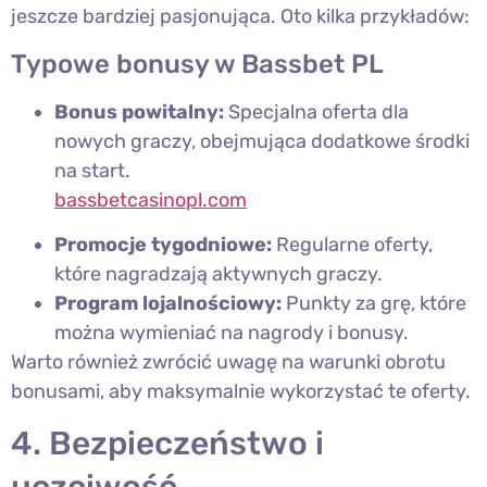
jeszcze bardziej pasjonująca. Oto kilka przykładów:
Typowe bonusy w Bassbet PL
Bonus powitalny:
Specjalna oferta dla
nowych graczy, obejmująca dodatkowe środki
na start.
bassbetcasinopl.com
Promocje tygodniowe:
Regularne oferty,
które nagradzają aktywnych graczy.
Program lojalnościowy:
Punkty za grę, które
można wymieniać na nagrody i bonusy.
Warto również zwrócić uwagę na warunki obrotu
bonusami, aby maksymalnie wykorzystać te oferty.
4. Bezpieczeństwo i