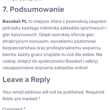
7. Podsumowanie
Bassbet PL
to miejsce, które z pewnością zaspokoi
potrzeby każdego miłośnika zakładów sportowych i
gier kasynowych. Dzięki szerokiej ofercie gier,
atrakcyjnym bonusom, wysokiemu poziomowi
bezpieczeństwa oraz profesjonalnemu wsparciu
klienta, każdy gracz znajdzie tu coś dla siebie. Nie
czekaj, dołącz do społeczności Bassbet i odkryj
niezapomniane doznania zakładów online!
Leave a Reply
Your email address will not be published.
Required
fields are marked
*
Comment
*