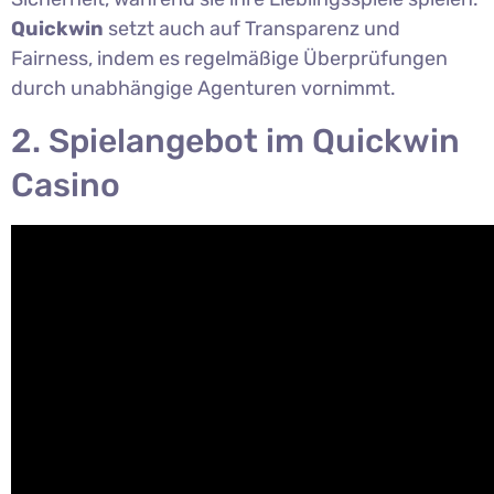
Quickwin
setzt auch auf Transparenz und
Fairness, indem es regelmäßige Überprüfungen
durch unabhängige Agenturen vornimmt.
2. Spielangebot im Quickwin
Casino