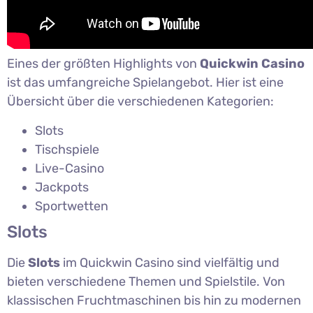
Eines der größten Highlights von
Quickwin Casino
ist das umfangreiche Spielangebot. Hier ist eine
Übersicht über die verschiedenen Kategorien:
Slots
Tischspiele
Live-Casino
Jackpots
Sportwetten
Slots
Die
Slots
im Quickwin Casino sind vielfältig und
bieten verschiedene Themen und Spielstile. Von
klassischen Fruchtmaschinen bis hin zu modernen