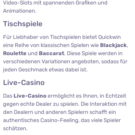
Video-Slots mit spannenden Grafiken und
Animationen.
Tischspiele
Für Liebhaber von Tischspielen bietet Quickwin
eine Reihe von klassischen Spielen wie
Blackjack
,
Roulette
und
Baccarat
. Diese Spiele werden in
verschiedenen Variationen angeboten, sodass für
jeden Geschmack etwas dabei ist.
Live-Casino
Das
Live-Casino
ermöglicht es Ihnen, in Echtzeit
gegen echte Dealer zu spielen. Die Interaktion mit
den Dealern und anderen Spielern schafft ein
authentisches Casino-Feeling, das viele Spieler
schätzen.