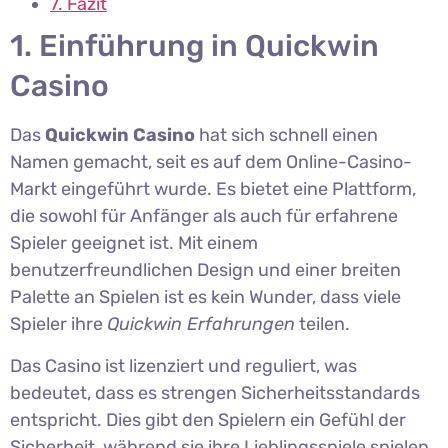
7. Fazit
1. Einführung in Quickwin
Casino
Das
Quickwin Casino
hat sich schnell einen
Namen gemacht, seit es auf dem Online-Casino-
Markt eingeführt wurde. Es bietet eine Plattform,
die sowohl für Anfänger als auch für erfahrene
Spieler geeignet ist. Mit einem
benutzerfreundlichen Design und einer breiten
Palette an Spielen ist es kein Wunder, dass viele
Spieler ihre
Quickwin Erfahrungen
teilen.
Das Casino ist lizenziert und reguliert, was
bedeutet, dass es strengen Sicherheitsstandards
entspricht. Dies gibt den Spielern ein Gefühl der
Sicherheit, während sie ihre Lieblingsspiele spielen.