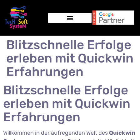
Blitzschnelle Erfolge
erleben mit Quickwin
Erfahrungen
Blitzschnelle Erfolge
erleben mit Quickwin
Erfahrungen
Willkommen in der aufregenden Welt des
Quickwin