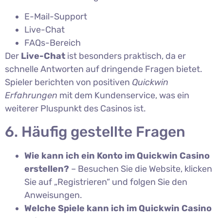
E-Mail-Support
Live-Chat
FAQs-Bereich
Der
Live-Chat
ist besonders praktisch, da er
schnelle Antworten auf dringende Fragen bietet.
Spieler berichten von positiven
Quickwin
Erfahrungen
mit dem Kundenservice, was ein
weiterer Pluspunkt des Casinos ist.
6. Häufig gestellte Fragen
Wie kann ich ein Konto im Quickwin Casino
erstellen?
– Besuchen Sie die Website, klicken
Sie auf „Registrieren“ und folgen Sie den
Anweisungen.
Welche Spiele kann ich im Quickwin Casino