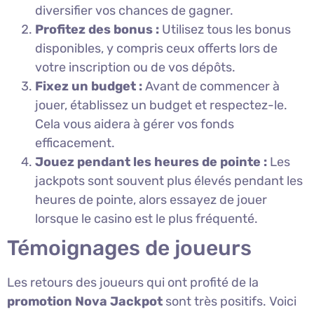
diversifier vos chances de gagner.
Profitez des bonus :
Utilisez tous les bonus
disponibles, y compris ceux offerts lors de
votre inscription ou de vos dépôts.
Fixez un budget :
Avant de commencer à
jouer, établissez un budget et respectez-le.
Cela vous aidera à gérer vos fonds
efficacement.
Jouez pendant les heures de pointe :
Les
jackpots sont souvent plus élevés pendant les
heures de pointe, alors essayez de jouer
lorsque le casino est le plus fréquenté.
Témoignages de joueurs
Les retours des joueurs qui ont profité de la
promotion Nova Jackpot
sont très positifs. Voici