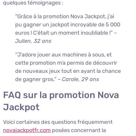
quelques témoignages :
“Grâce à la promotion Nova Jackpot, j’ai
pu gagner un jackpot incroyable de 5 000
euros ! C’était un moment inoubliable !” –
Julien, 32 ans
“J’adore jouer aux machines à sous, et
cette promotion m’a permis de découvrir
de nouveaux jeux tout en ayant la chance
de gagner gros.” –
Carole, 29 ans
FAQ sur la promotion Nova
Jackpot
Voici certaines des questions fréquemment
novajackpotfr.com
posées concernant la