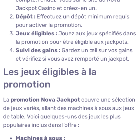
Jackpot Casino et créez-en un.
Dépôt :
Effectuez un dépôt minimum requis
pour activer la promotion.
Jeux éligibles :
Jouez aux jeux spécifiés dans
la promotion pour être éligible aux jackpots.
Suivi des gains :
Gardez un œil sur vos gains
et vérifiez si vous avez remporté un jackpot.
Les jeux éligibles à la
promotion
La
promotion Nova Jackpot
couvre une sélection
de jeux variés, allant des machines à sous aux jeux
de table. Voici quelques-uns des jeux les plus
populaires inclus dans l’offre :
Machines à sous :