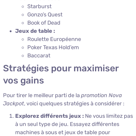
Starburst
Gonzo’s Quest
Book of Dead
Jeux de table :
Roulette Européenne
Poker Texas Hold’em
Baccarat
Stratégies pour maximiser
vos gains
Pour tirer le meilleur parti de la
promotion Nova
Jackpot
, voici quelques stratégies à considérer :
Explorez différents jeux :
Ne vous limitez pas
à un seul type de jeu. Essayez différentes
machines à sous et jeux de table pour