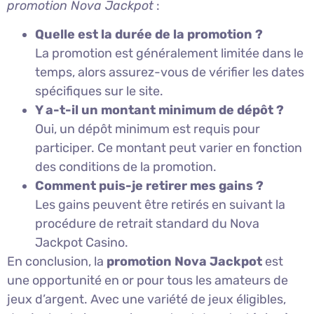
promotion Nova Jackpot
:
Quelle est la durée de la promotion ?
La promotion est généralement limitée dans le
temps, alors assurez-vous de vérifier les dates
spécifiques sur le site.
Y a-t-il un montant minimum de dépôt ?
Oui, un dépôt minimum est requis pour
participer. Ce montant peut varier en fonction
des conditions de la promotion.
Comment puis-je retirer mes gains ?
Les gains peuvent être retirés en suivant la
procédure de retrait standard du Nova
Jackpot Casino.
En conclusion, la
promotion Nova Jackpot
est
une opportunité en or pour tous les amateurs de
jeux d’argent. Avec une variété de jeux éligibles,