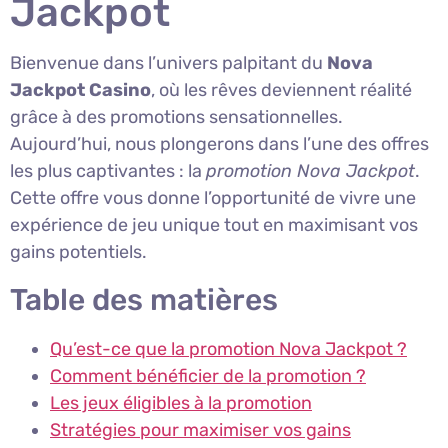
Jackpot
Bienvenue dans l’univers palpitant du
Nova
Jackpot Casino
, où les rêves deviennent réalité
grâce à des promotions sensationnelles.
Aujourd’hui, nous plongerons dans l’une des offres
les plus captivantes : la
promotion Nova Jackpot
.
Cette offre vous donne l’opportunité de vivre une
expérience de jeu unique tout en maximisant vos
gains potentiels.
Table des matières
Qu’est-ce que la promotion Nova Jackpot ?
Comment bénéficier de la promotion ?
Les jeux éligibles à la promotion
Stratégies pour maximiser vos gains