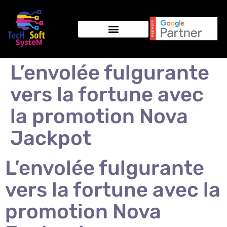
L’envolée fulgurante
vers la fortune avec
la promotion Nova
Jackpot
L’envolée fulgurante
vers la fortune avec la
promotion Nova