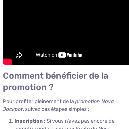
Comment bénéficier de la
promotion ?
Pour profiter pleinement de la
promotion Nova
Jackpot
, suivez ces étapes simples :
Inscription :
Si vous n’avez pas encore de
compte, rendez-vous sur le site du Nova