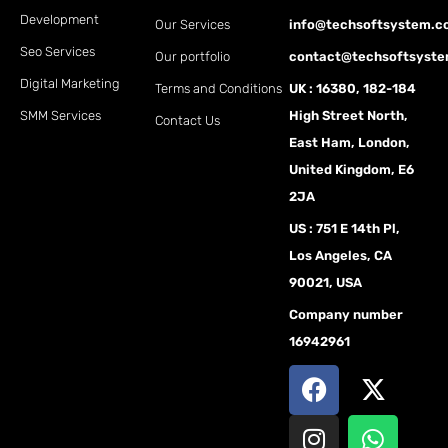
Development
Our Services
info@techsoftsystem.
Seo Services
Our portfolio
contact@techsoftsyst
Digital Marketing
Terms and Conditions
UK : 16380, 182-184
SMM Services
High Street North,
Contact Us
East Ham, London,
United Kingdom, E6
2JA
US : 751 E 14th Pl,
Los Angeles, CA
90021, USA
Company number
16942961