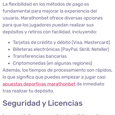
La flexibilidad en los métodos de pago es
fundamental para mejorar la experiencia del
usuario. Marathonbet ofrece diversas opciones
para que los jugadores puedan realizar sus
depósitos y retiros con facilidad, incluyendo:
Tarjetas de crédito y débito (Visa, Mastercard)
Billeteras electrónicas (PayPal, Skrill, Neteller)
Transferencias bancarias
Criptomonedas (en algunas regiones)
Además, los tiempos de procesamiento son rápidos,
lo que significa que puedes empezar a jugar casi
apuestas deportivas marathonbet
de inmediato
tras realizar tu depósito.
Seguridad y Licencias