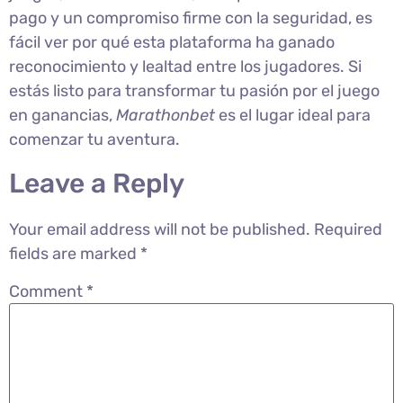
pago y un compromiso firme con la seguridad, es
fácil ver por qué esta plataforma ha ganado
reconocimiento y lealtad entre los jugadores. Si
estás listo para transformar tu pasión por el juego
en ganancias,
Marathonbet
es el lugar ideal para
comenzar tu aventura.
Leave a Reply
Your email address will not be published.
Required
fields are marked
*
Comment
*