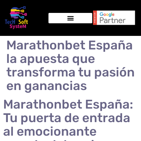
Marathonbet España
la apuesta que
transforma tu pasión
en ganancias
Marathonbet España:
Tu puerta de entrada
al emocionante