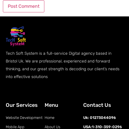
Tech Soft System is a full-service Digital agency based in
Bristol Uk. We are professional, experienced and forward
thinking, and our great strength is decoding our client’s needs
into effective solutions
Our Services
Menu
Contact Us
Website Development
Home
Uk: 01273044096
Mobile App
About Us
USA:1-310-359-0296