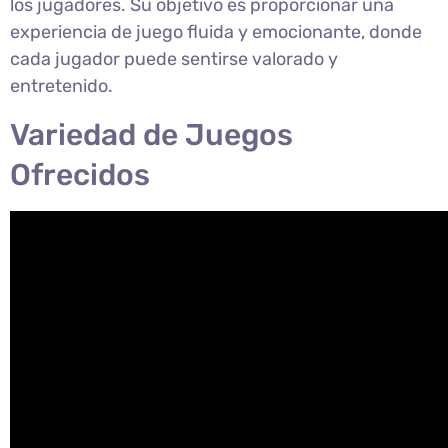
los jugadores. Su objetivo es proporcionar una
experiencia de juego fluida y emocionante, donde
cada jugador puede sentirse valorado y
entretenido.
Variedad de Juegos
Ofrecidos