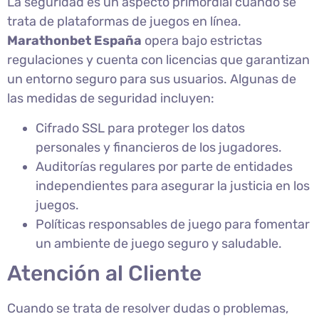
La seguridad es un aspecto primordial cuando se
trata de plataformas de juegos en línea.
Marathonbet España
opera bajo estrictas
regulaciones y cuenta con licencias que garantizan
un entorno seguro para sus usuarios. Algunas de
las medidas de seguridad incluyen:
Cifrado SSL para proteger los datos
personales y financieros de los jugadores.
Auditorías regulares por parte de entidades
independientes para asegurar la justicia en los
juegos.
Políticas responsables de juego para fomentar
un ambiente de juego seguro y saludable.
Atención al Cliente
Cuando se trata de resolver dudas o problemas,