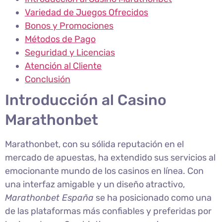
Variedad de Juegos Ofrecidos
Bonos y Promociones
Métodos de Pago
Seguridad y Licencias
Atención al Cliente
Conclusión
Introducción al Casino
Marathonbet
Marathonbet, con su sólida reputación en el
mercado de apuestas, ha extendido sus servicios al
emocionante mundo de los casinos en línea. Con
una interfaz amigable y un diseño atractivo,
Marathonbet España
se ha posicionado como una
de las plataformas más confiables y preferidas por