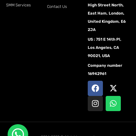
SMM Services
High Street North,
Contact Us
East Ham, London,
United Kingdom, E6
2JA
US : 751 E 14th Pl,
Los Angeles, CA
90021, USA
Company number
16942961