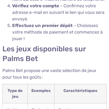
Vérifiez votre compte
– Confirmez votre
adresse e-mail en suivant le lien qui vous sera
envoyé.
Effectuez un premier dépôt
– Choisissez
votre méthode de paiement et commencez à
jouer !
Les jeux disponibles sur
Palms Bet
Palms Bet propose une vaste sélection de jeux
pour tous les goûts :
Type de
Exemples
Caractéristiques
jeu