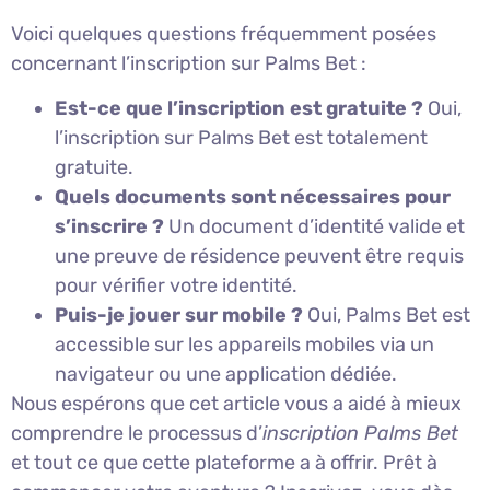
Voici quelques questions fréquemment posées
concernant l’inscription sur Palms Bet :
Est-ce que l’inscription est gratuite ?
Oui,
l’inscription sur Palms Bet est totalement
gratuite.
Quels documents sont nécessaires pour
s’inscrire ?
Un document d’identité valide et
une preuve de résidence peuvent être requis
pour vérifier votre identité.
Puis-je jouer sur mobile ?
Oui, Palms Bet est
accessible sur les appareils mobiles via un
navigateur ou une application dédiée.
Nous espérons que cet article vous a aidé à mieux
comprendre le processus d’
inscription Palms Bet
et tout ce que cette plateforme a à offrir. Prêt à