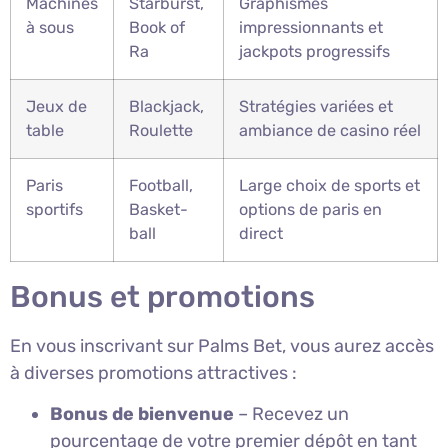
Machines
Starburst,
Graphismes
à sous
Book of
impressionnants et
Ra
jackpots progressifs
Jeux de
Blackjack,
Stratégies variées et
table
Roulette
ambiance de casino réel
Paris
Football,
Large choix de sports et
sportifs
Basket-
options de paris en
ball
direct
Bonus et promotions
En vous inscrivant sur Palms Bet, vous aurez accès
à diverses promotions attractives :
Bonus de bienvenue
– Recevez un
pourcentage de votre premier dépôt en tant