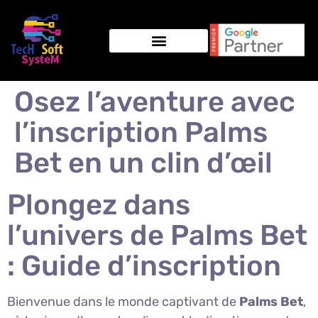
Osez l’aventure avec
l’inscription Palms
Bet en un clin d’œil
Plongez dans
l’univers de Palms Bet
: Guide d’inscription
Bienvenue dans le monde captivant de
Palms Bet
,