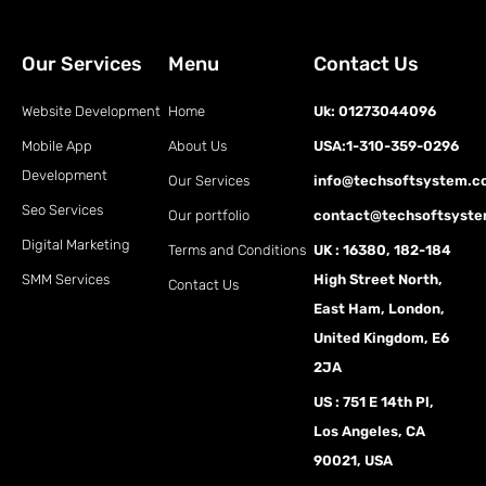
Our Services
Menu
Contact Us
Website Development
Home
Uk: 01273044096
Mobile App
About Us
USA:1-310-359-0296
Development
Our Services
info@techsoftsystem.
Seo Services
Our portfolio
contact@techsoftsyst
Digital Marketing
Terms and Conditions
UK : 16380, 182-184
SMM Services
High Street North,
Contact Us
East Ham, London,
United Kingdom, E6
2JA
US : 751 E 14th Pl,
Los Angeles, CA
90021, USA