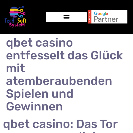
qbet casino
entfesselt das Glück
mit
atemberaubenden
Spielen und
Gewinnen
qbet casino: Das Tor