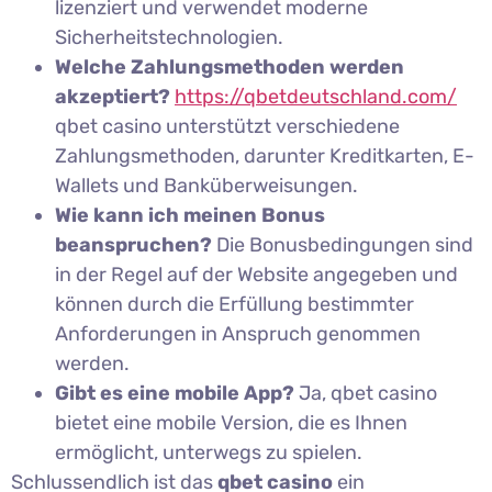
lizenziert und verwendet moderne
Sicherheitstechnologien.
Welche Zahlungsmethoden werden
akzeptiert?
https://qbetdeutschland.com/
qbet casino unterstützt verschiedene
Zahlungsmethoden, darunter Kreditkarten, E-
Wallets und Banküberweisungen.
Wie kann ich meinen Bonus
beanspruchen?
Die Bonusbedingungen sind
in der Regel auf der Website angegeben und
können durch die Erfüllung bestimmter
Anforderungen in Anspruch genommen
werden.
Gibt es eine mobile App?
Ja, qbet casino
bietet eine mobile Version, die es Ihnen
ermöglicht, unterwegs zu spielen.
Schlussendlich ist das
qbet casino
ein