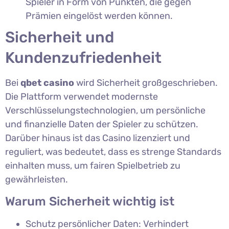
Spieler in Form von Punkten, die gegen
Prämien eingelöst werden können.
Sicherheit und
Kundenzufriedenheit
Bei
qbet casino
wird Sicherheit großgeschrieben.
Die Plattform verwendet modernste
Verschlüsselungstechnologien, um persönliche
und finanzielle Daten der Spieler zu schützen.
Darüber hinaus ist das Casino lizenziert und
reguliert, was bedeutet, dass es strenge Standards
einhalten muss, um fairen Spielbetrieb zu
gewährleisten.
Warum Sicherheit wichtig ist
Schutz persönlicher Daten: Verhindert