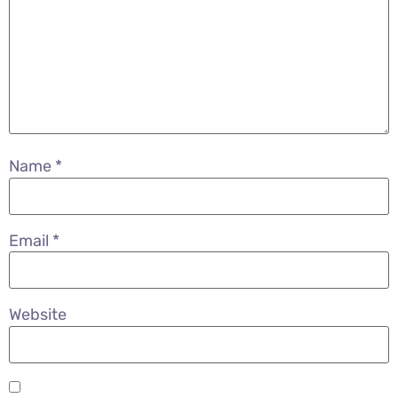
Name
*
Email
*
Website