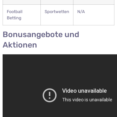
Football
Sportwetten
N/A
Betting
Bonusangebote und
Aktionen