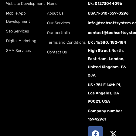
Website Development
Home
Uk: 01273044096
Mobile App
About Us
USA:1-310-359-0296
Development
Our Services
info@techsoftsystem.
Seo Services
Our portfolio
contact@techsoftsyst
Digital Marketing
Terms and Conditions
UK : 16380, 182-184
SMM Services
High Street North,
Contact Us
East Ham, London,
United Kingdom, E6
2JA
US : 751 E 14th Pl,
Los Angeles, CA
90021, USA
Company number
16942961