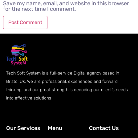
Save my name, email, and website in this browser
for the next time I comment.
Tech Soft System is a full-service Digital agency based in
Bristol Uk. We are professional, experienced and forward
thinking, and our great strength is decoding our client’s needs
into effective solutions
Our Services
Menu
Contact Us