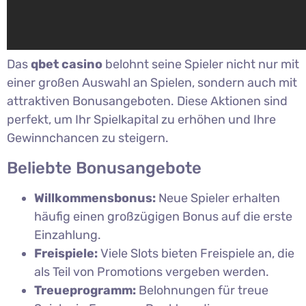
Das
qbet casino
belohnt seine Spieler nicht nur mit
einer großen Auswahl an Spielen, sondern auch mit
attraktiven Bonusangeboten. Diese Aktionen sind
perfekt, um Ihr Spielkapital zu erhöhen und Ihre
Gewinnchancen zu steigern.
Beliebte Bonusangebote
Willkommensbonus:
Neue Spieler erhalten
häufig einen großzügigen Bonus auf die erste
Einzahlung.
Freispiele:
Viele Slots bieten Freispiele an, die
als Teil von Promotions vergeben werden.
Treueprogramm:
Belohnungen für treue